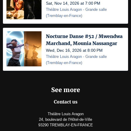
Sat, Nov 14, 2026 at 7:00 PM
Théâtre Louis Aragon
- Grande salle
(
Tremblay-en-France
)
Nocturne Danse #52 / Mwendwa
Marchand, Mounia Nassangar
Wed, Dec 16, 2026 at 8:00 PM
Théâtre Louis Aragon
- Grande salle
(
Tremblay-en-France
)
See more
Contact us
Théâtre Louis Aragon
24, boulevard de l'Hôtel-de-Ville
93290 TREMBLAY-EN-FRANCE